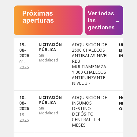
Próximas
Ver todas
aperturas
las
→
gestiones
19-
LICITACIÓN
ADQUISICIÓN DE
UNIDAD
PÚBLICA
08-
2500 CHALECOS
EJECUTO
2026
Sin
ANTIBALAS NIVEL
INFRAES
Modalidad
RB3
01-
MULTIAMENAZA
2026
Y 300 CHALECOS
ANTIPUNZANTE
NIVEL 3.-
10-
LICITACIÓN
ADQUISICIÓN DE
HOSPITA
PÚBLICA
08-
INSUMOS
NIÑOS D
2026
Sin
DESTINO
ORLANDO
Modalidad
DEPÓSITO
18-
CENTRAL II- 4
2026
MESES