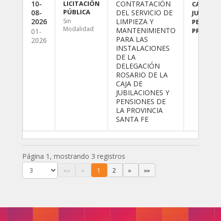
10-
LICITACIÓN
CONTRATACIÓN
CAJA DE
PÚBLICA
08-
DEL SERVICIO DE
JUBILACI
2026
Sin
LIMPIEZA Y
PENSION
Modalidad
MANTENIMIENTO
PROVINC
01-
PARA LAS
2026
INSTALACIONES
DE LA
DELEGACIÓN
ROSARIO DE LA
CAJA DE
JUBILACIONES Y
PENSIONES DE
LA PROVINCIA
SANTA FE
Página 1, mostrando 3 registros
««
«
1
2
»
»»